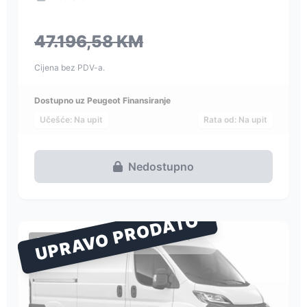
47.196,58 KM
Cijena bez PDV-a.
Dostupno uz Peugeot Finansiranje
Učešće: Na upit
Rata od: Na upit
Nedostupno
UPRAVO PRODATO
TERETNO VOZILO