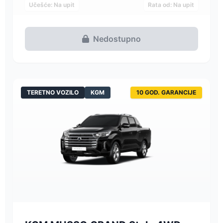
Učešće: Na upit
Rata od: Na upit
Nedostupno
TERETNO VOZILO
KGM
10 GOD. GARANCIJE