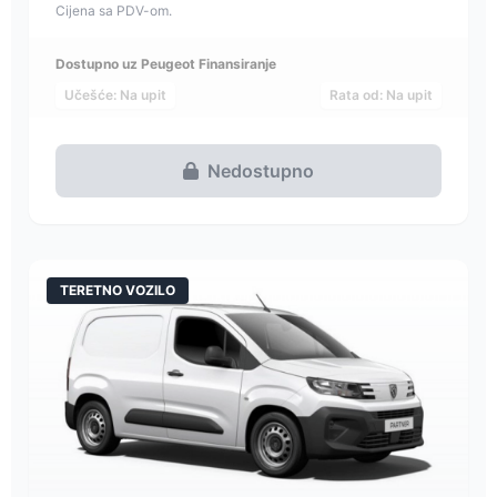
Cijena sa PDV-om.
Dostupno uz Peugeot Finansiranje
Učešće: Na upit
Rata od: Na upit
Nedostupno
TERETNO VOZILO