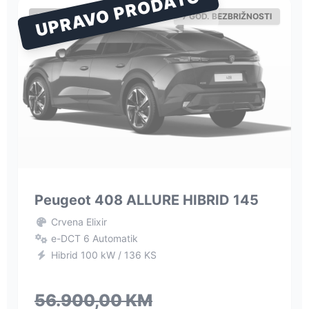
UPRAVO PRODATO
PEUGEOT
7 GOD. BEZBRIŽNOSTI
Peugeot 408 ALLURE HIBRID 145
Crvena Elixir
e-DCT 6 Automatik
Hibrid 100 kW / 136 KS
56.900,00 KM