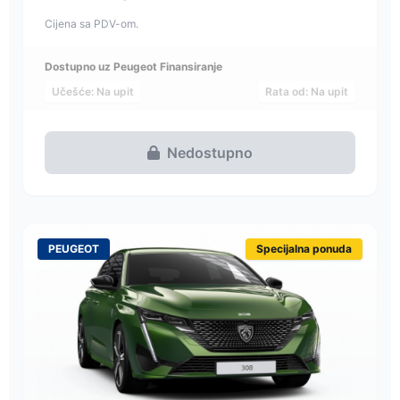
Cijena sa PDV-om.
Dostupno uz Peugeot Finansiranje
Učešće: Na upit
Rata od: Na upit
Nedostupno
PEUGEOT
Specijalna ponuda