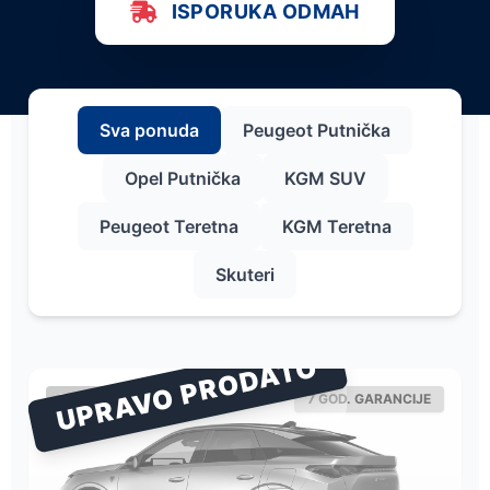
ISPORUKA ODMAH
Sva ponuda
Peugeot Putnička
Opel Putnička
KGM SUV
Peugeot Teretna
KGM Teretna
Skuteri
UPRAVO PRODATO
PEUGEOT
7 GOD. GARANCIJE